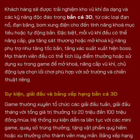
Khách hàng sẽ được trải nghiệm kho vũ khí đa dạng và
các kỹ năng độc đáo trong
bắn cá 3D
, từ các loại đạn
nổ, đạn băng, bom xung điện cho đến tính năng khoá mục
tiêu hoặc tự động bắn. Đặc biệt, mỗi vũ khí đều có thể
nâng cấp, gia tăng sát thương hoặc mở khoá kỹ năng
phụ trợ như tăng tốc bắn, tăng xác suất xuất hiện boss.
Mọi thành viên đều có thể tích lũy điểm thưởng hoặc sử
dụng xu trong game để mở khoá, nâng cấp vũ khí, chủ
động lựa chọn lối chơi phù hợp với sở trường và chiến
thuật riêng.
Sự kiện, giải đấu và bảng xếp hạng bắn cá 3D
Game thường xuyên tổ chức các giải đấu tuần, giải đấu
tháng với tổng giá trị thưởng từ 20 triệu đến 100 triệu
đồng/mùa. Hệ thống sự kiện diễn ra liên tục với các mini
game, quay số trúng thưởng, tặng vật phẩm quý hiếm
hoặc xu thưởng cho thành viên may mắn. Bảng xếp hạng