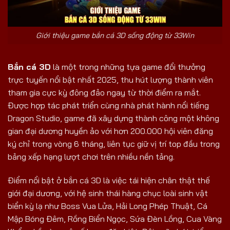
Giới thiệu game bắn cá 3D sống động từ 33Win
Bắn cá 3D
là một trong những tựa game đổi thưởng
trực tuyến nổi bật nhất 2025, thu hút lượng thành viên
tham gia cực kỳ đông đảo ngay từ thời điểm ra mắt.
Được hợp tác phát triển cùng nhà phát hành nổi tiếng
Dragon Studio, game đã xây dựng thành công một không
gian đại dương huyền ảo với hơn 200.000 hội viên đăng
ký chỉ trong vòng 6 tháng, liên tục giữ vị trí top đầu trong
bảng xếp hạng lượt chơi trên nhiều nền tảng.
Điểm nổi bật ở bắn cá 3D là việc tái hiện chân thật thế
giới đại dương, với hệ sinh thái hàng chục loài sinh vật
biển kỳ lạ như Boss Vua Lửa, Hải Long Phép Thuật, Cá
Mập Bóng Đêm, Rồng Biển Ngọc, Sứa Đèn Lồng, Cua Vàng