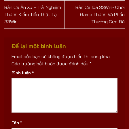
Bắn Cá Ăn Xu – Trải Nghiệm
Bắn Cá Ica 33Win- Chơi
Thú Vị Kiếm Tiền Thật Tại
Game Thú Vị Và Phần
33Win
Thưởng Cực Đã
Để lại một bình luận
Email của bạn sẽ không được hiển thị công khai.
Các trường bắt buộc được đánh dấu
*
Bình luận
*
Tên
*