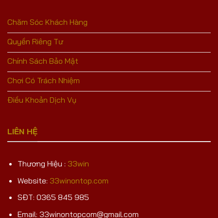
Chăm Sóc Khách Hàng
Quyền Riêng Tư
Chính Sách Bảo Mật
Chơi Có Trách Nhiệm
Điều Khoản Dịch Vụ
LIÊN HỆ
Thương Hiệu :
33win
Website:
33winontop.com
SĐT: 0365 845 985
Email:
33winontopcom@gmail.com