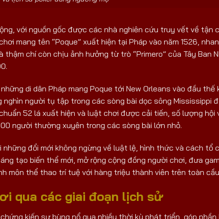
động, với nguồn gốc được các nhà nghiên cứu truy vết về tận 
trò chơi mang tên “Poque” xuất hiện tại Pháp vào năm 1526, nha
à thậm chí còn chịu ảnh hưởng từ trò “Primero” của Tây Ban 
00.
hi những di dân Pháp mang Poque tới New Orleans vào đầu thế 
 nghìn người tụ tập trong các sòng bài dọc sông Mississippi 
chuẩn 52 lá xuất hiện và luật chơi được cải tiến, số lượng hội 
.000 người thường xuyên trong các sòng bài lớn nhỏ.
i những đổi mới không ngừng về luật lệ, hình thức và cách tổ 
 sáng tạo biến thể mới, mở rộng cộng đồng người chơi, đưa ga
ành môn thể thao trí tuệ với hàng triệu thành viên trên toàn cầu
hơi qua các giai đoạn lịch sử
chứng kiến sự bùng nổ qua nhiều thời kỳ phát triển, góp phần 