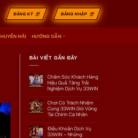
ĐĂNG KÝ
ĐĂNG NHẬP
HUYẾN MÃI
HƯỚNG DẪN
BÀI VIẾT GẦN ĐÂY
Chăm Sóc Khách Hàng
Hiệu Quả Tăng Trải
Nghiệm Dịch Vụ 33WIN
Chơi Có Trách Nhiệm
Cùng 33WIN Giữ Vững
Tài Chính Cá Nhân
Điều Khoản Dịch Vụ
33WIN – Những