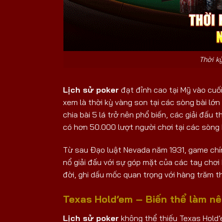
Thời k
Lịch sử poker
đạt đỉnh cao tại Mỹ vào cuối
xem là thời kỳ vàng son tại các sòng bài lớn
chia bài 5 lá trở nên phổ biến, các giải đấu 
có hơn 50.000 lượt người chơi tại các sòng
Từ sau Đạo luật Nevada năm 1931, game chí
nổ giải đấu với sự góp mặt của các tay chơi
đời, ghi dấu mốc quan trọng với hàng trăm th
Texas Hold’em – Biến thể làm nê
Lịch sử poker
không thể thiếu Texas Hold’