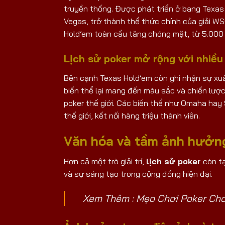
truyền thống. Được phát triển ở bang Texa
Vegas, trở thành thể thức chính của giải WS
Hold’em toàn cầu tăng chóng mặt, từ 5.000 
Lịch sử poker mở rộng với nhiều
Bên cạnh Texas Hold’em còn ghi nhận sự xuấ
biến thể lại mang đến màu sắc và chiến lược
poker thế giới. Các biến thể như Omaha hay 
thế giới, kết nối hàng triệu thành viên.
Văn hóa và tầm ảnh hưởng
Hơn cả một trò giải trí,
lịch sử poker
còn tạ
và sự sáng tạo trong cộng đồng hiện đại.
Xem Thêm :
Mẹo Chơi Poker Cho