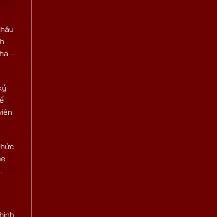
châu
nh
Nha –
kỷ
để
viên
chức
me
.
hình