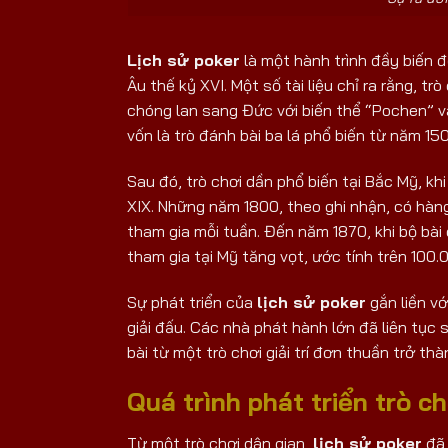
Lịch sử poker
là một hành trình đầy biến 
Âu thế kỷ XVI. Một số tài liệu chỉ ra rằng, 
chóng lan sang Đức với biến thể “Pochen” v
vốn là trò đánh bài ba lá phổ biến từ năm 15
Sau đó, trò chơi dần phổ biến tại Bắc Mỹ, k
XIX. Những năm 1800, theo ghi nhận, có hàng
tham gia mỗi tuần. Đến năm 1870, khi bộ bài 
tham gia tại Mỹ tăng vọt, ước tính trên 100
Sự phát triển của
lịch sử poker
gắn liền vớ
giải đấu. Các nhà phát hành lớn đã liên tục
bài từ một trò chơi giải trí đơn thuần trở th
Quá trình phát triển trò c
Từ một trò chơi dân gian,
lịch sử poker
đã 