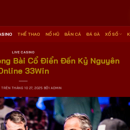
ASINO
THỂ THAO
NỔ HŨ
BẮN CÁ
ĐÁ GÀ
XỔ SỐ
K
LIVE CASINO
òng Bài Cổ Điển Đến Kỷ Nguyên
Online 33Win
G TRÊN
THÁNG 10 27, 2025
BỞI
ADMIN