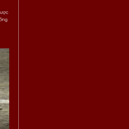
được
ưởng