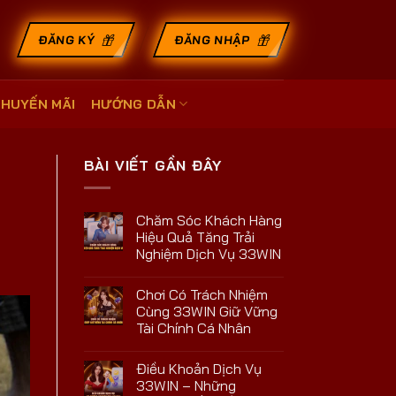
ĐĂNG KÝ
ĐĂNG NHẬP
HUYẾN MÃI
HƯỚNG DẪN
BÀI VIẾT GẦN ĐÂY
Chăm Sóc Khách Hàng
Hiệu Quả Tăng Trải
Nghiệm Dịch Vụ 33WIN
Chơi Có Trách Nhiệm
Cùng 33WIN Giữ Vững
Tài Chính Cá Nhân
Điều Khoản Dịch Vụ
33WIN – Những