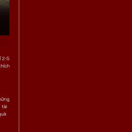
ỉ 2-5
thích
những
 tài
quà