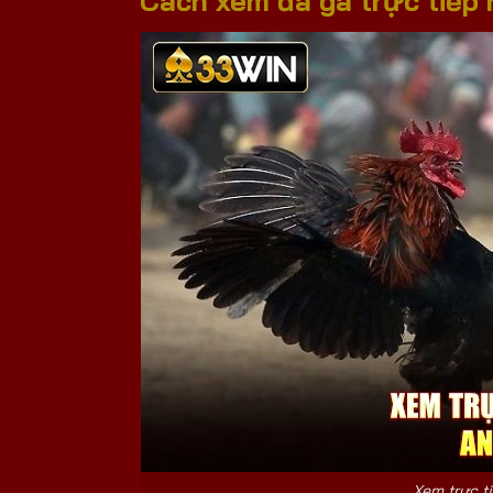
Xem trực t