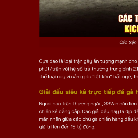
Các trận 
Cựa dao là loại trận gây ấn tượng mạnh cho c
phút/trận với hệ số trả thưởng trung bình 2.1
thể loại này vì cảm giác “lật kèo” bất ngờ, 
Giải đấu siêu kê trực tiếp đá gà
Ngoài các trận thường ngày, 33Win còn liên
chiến kê đẳng cấp. Các giải đấu này là dịp 
mãn nhãn giữa các chú gà chiến hàng đầu kh
giá trị lên đến 15 tỷ đồng.